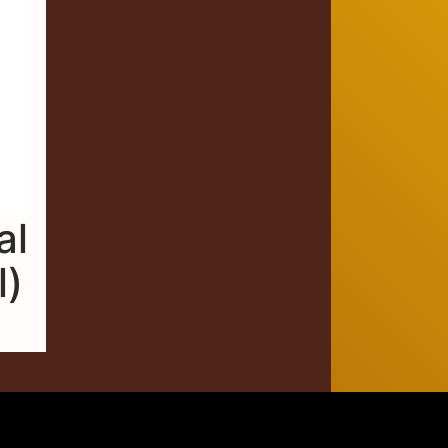
al
l)